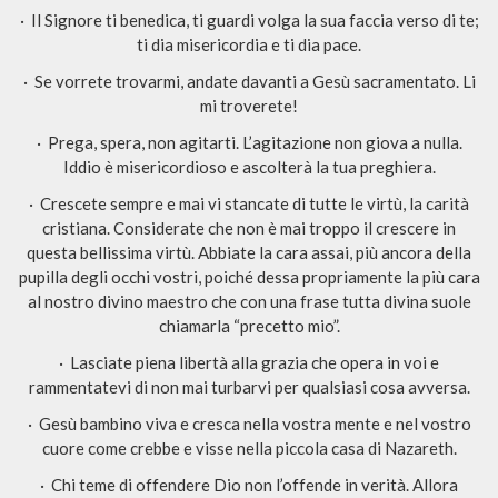
· Il Signore ti benedica, ti guardi volga la sua faccia verso di te;
ti dia misericordia e ti dia pace.
· Se vorrete trovarmi, andate davanti a Gesù sacramentato. Li
mi troverete!
· Prega, spera, non agitarti. L’agitazione non giova a nulla.
Iddio è misericordioso e ascolterà la tua preghiera.
· Crescete sempre e mai vi stancate di tutte le virtù, la carità
cristiana. Considerate che non è mai troppo il crescere in
questa bellissima virtù. Abbiate la cara assai, più ancora della
pupilla degli occhi vostri, poiché dessa propriamente la più cara
al nostro divino maestro che con una frase tutta divina suole
chiamarla “precetto mio”.
· Lasciate piena libertà alla grazia che opera in voi e
rammentatevi di non mai turbarvi per qualsiasi cosa avversa.
· Gesù bambino viva e cresca nella vostra mente e nel vostro
cuore come crebbe e visse nella piccola casa di Nazareth.
· Chi teme di offendere Dio non l’offende in verità. Allora