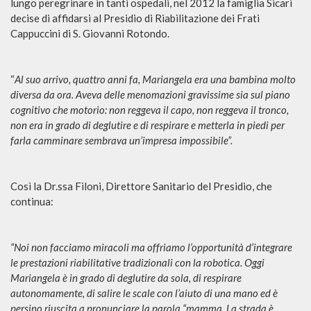
lungo peregrinare in tanti ospedali, nel 2012 la famiglia Sicari
decise di affidarsi al Presidio di Riabilitazione dei Frati
Cappuccini di S. Giovanni Rotondo.
“
Al suo arrivo, quattro anni fa, Mariangela era una bambina molto
diversa da ora. Aveva delle menomazioni gravissime sia sul piano
cognitivo che motorio: non reggeva il capo, non reggeva il tronco,
non era in grado di deglutire e di respirare e metterla in piedi per
farla camminare sembrava un’impresa impossibile”.
Così la Dr.ssa Filoni, Direttore Sanitario del Presidio, che
continua:
“Noi non facciamo miracoli ma offriamo l’opportunità d’integrare
le prestazioni riabilitative tradizionali con la robotica. Oggi
Mariangela è in grado di deglutire da sola, di respirare
autonomamente, di salire le scale con l’aiuto di una mano ed è
persino riuscita a pronunciare la parola “mamma. La strada è