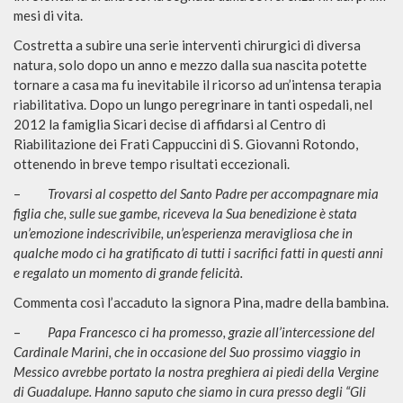
mesi di vita.
Costretta a subire una serie interventi chirurgici di diversa
natura, solo dopo un anno e mezzo dalla sua nascita potette
tornare a casa ma fu inevitabile il ricorso ad un’intensa terapia
riabilitativa. Dopo un lungo peregrinare in tanti ospedali, nel
2012 la famiglia Sicari decise di affidarsi al Centro di
Riabilitazione dei Frati Cappuccini di S. Giovanni Rotondo,
ottenendo in breve tempo risultati eccezionali.
–
Trovarsi al cospetto del Santo Padre per accompagnare mia
figlia che, sulle sue gambe, riceveva la Sua benedizione è stata
un’emozione indescrivibile, un’esperienza meravigliosa che in
qualche modo ci ha gratificato di tutti i sacrifici fatti in questi anni
e regalato un momento di grande felicità.
Commenta così l’accaduto la signora Pina, madre della bambina.
–
Papa Francesco ci ha promesso, grazie all’intercessione del
Cardinale Marini, che in occasione del Suo prossimo viaggio in
Messico avrebbe portato la nostra preghiera ai piedi della Vergine
di Guadalupe. Hanno saputo che siamo in cura presso degli “Gli