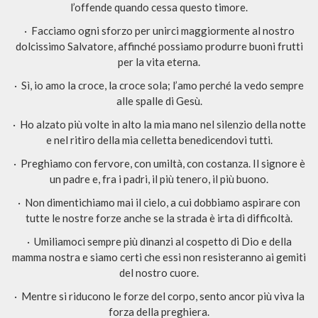
l’offende quando cessa questo timore.
· Facciamo ogni sforzo per unirci maggiormente al nostro
dolcissimo Salvatore, affinché possiamo produrre buoni frutti
per la vita eterna.
· Sì, io amo la croce, la croce sola; l’amo perché la vedo sempre
alle spalle di Gesù.
· Ho alzato più volte in alto la mia mano nel silenzio della notte
e nel ritiro della mia celletta benedicendovi tutti.
· Preghiamo con fervore, con umiltà, con costanza. Il signore è
un padre e, fra i padri, il più tenero, il più buono.
· Non dimentichiamo mai il cielo, a cui dobbiamo aspirare con
tutte le nostre forze anche se la strada è irta di difficoltà.
· Umiliamoci sempre più dinanzi al cospetto di Dio e della
mamma nostra e siamo certi che essi non resisteranno ai gemiti
del nostro cuore.
· Mentre si riducono le forze del corpo, sento ancor più viva la
forza della preghiera.