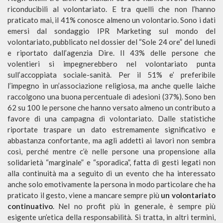
riconducibili al volontariato. E tra quelli che non l’hanno
praticato mai, il 41% conosce almeno un volontario. Sono i dati
emersi dal sondaggio IPR Marketing sul mondo del
volontariato, pubblicato nel dossier del “Sole 24 ore” del lunedì
e riportato dall’agenzia Dire. Il 43% delle persone che
volentieri si impegnerebbero nel volontariato punta
sull’accoppiata sociale-sanità. Per il 51% e’ preferibile
l’impegno in un’associazione religiosa, ma anche quelle laiche
raccolgono una buona percentuale di adesioni (37%). Sono ben
62 su 100 le persone che hanno versato almeno un contributo a
favore di una campagna di volontariato. Dalle statistiche
riportate traspare un dato estremamente significativo e
abbastanza confortante, ma agli addetti ai lavori non sembra
così, perché mentre c’è nelle persone una propensione alla
solidarietà “marginale” e “sporadica”, fatta di gesti legati non
alla continuità ma a seguito di un evento che ha interessato
anche solo emotivamente la persona in modo particolare che ha
praticato il gesto, viene a mancare sempre più
un volontariato
continuativo
. Nel no profit più in generale, è sempre più
esigente un’etica della responsabilità. Si tratta, in altri termini,