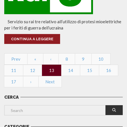
Servizio su rai tre relativo all’utilizzo di protesi mioelettriche
per i feriti di guerra dell’ucraina
CONTINUA A LEGGERE
Prev
«
‹
8
9
10
11
12
13
14
15
16
17
›
Next
CERCA
CATEGORIE