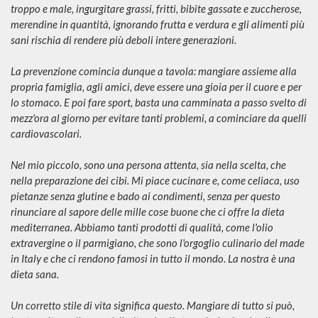
troppo e male, ingurgitare grassi, fritti, bibite gassate e zuccherose,
merendine in quantità, ignorando frutta e verdura e gli alimenti più
sani rischia di rendere più deboli intere generazioni.
La prevenzione comincia dunque a tavola: mangiare assieme alla
propria famiglia, agli amici, deve essere una gioia per il cuore e per
lo stomaco. E poi fare sport, basta una camminata a passo svelto di
mezz'ora al giorno per evitare tanti problemi, a cominciare da quelli
cardiovascolari.
Nel mio piccolo, sono una persona attenta, sia nella scelta, che
nella preparazione dei cibi. Mi piace cucinare e, come celiaca, uso
pietanze senza glutine e bado ai condimenti, senza per questo
rinunciare al sapore delle mille cose buone che ci offre la dieta
mediterranea. Abbiamo tanti prodotti di qualità, come l'olio
extravergine o il parmigiano, che sono l'orgoglio culinario del made
in Italy e che ci rendono famosi in tutto il mondo. La nostra è una
dieta sana.
Un corretto stile di vita significa questo. Mangiare di tutto si può,