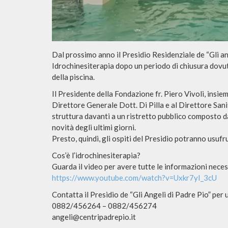
Dal prossimo anno il Presidio Residenziale de “Gli ang
Idrochinesiterapia dopo un periodo di chiusura dovut
della piscina.
Il Presidente della Fondazione fr. Piero Vivoli, insie
Direttore Generale Dott. Di Pilla e al Direttore Sani
struttura davanti a un ristretto pubblico composto d
novità degli ultimi giorni.
Presto, quindi, gli ospiti del Presidio potranno usuf
Cos’è l’idrochinesiterapia?
Guarda il video per avere tutte le informazioni nece
https://www.youtube.com/watch?v=Uxkr7yI_3cU
Contatta il Presidio de “Gli Angeli di Padre Pio” per u
0882/456264 – 0882/456274
angeli@centripadrepio.it