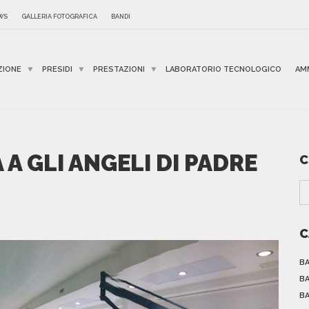
WS
GALLERIA FOTOGRAFICA
BANDI
ZIONE
PRESIDI
PRESTAZIONI
LABORATORIO TECNOLOGICO
AM
A GLI ANGELI DI PADRE
C
C
BA
BA
BA