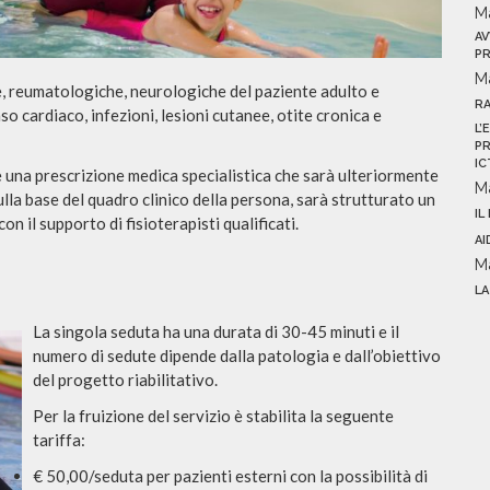
M
AV
PR
M
, reumatologiche, neurologiche del paziente adulto e
R
so cardiaco, infezioni, lesioni cutanee, otite cronica e
L’
PR
IC
 una prescrizione medica specialistica che sarà ulteriormente
M
Sulla base del quadro clinico della persona, sarà strutturato un
IL
n il supporto di fisioterapisti qualificati.
AI
M
LA
La singola
seduta ha una durata di 30-45 minuti e il
numero di sedute dipende dalla patologia e dall’obiettivo
del progetto riabilitativo.
Per la fruizione del servizio è stabilita la seguente
tariffa:
€ 50,00/seduta per pazienti esterni con la possibilità di