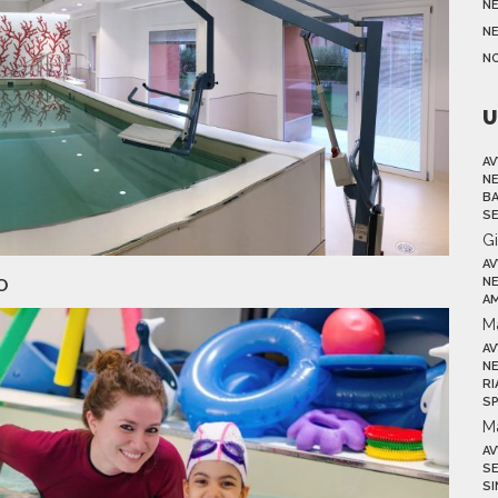
N
NE
N
U
AV
NE
BA
SE
G
AV
O
NE
AM
M
AV
NE
RI
SP
M
AV
SE
SI