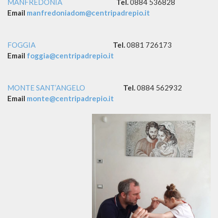
MANFREDONIA
Tel.
0884 536828
Email
manfredoniadom@
centripadrepio.it
FOGGIA
Tel.
0881 726173
Email
foggia@
centripadrepio.it
MONTE SANT’ANGELO
Tel.
0884 562932
Email
monte@centripadrepio.it