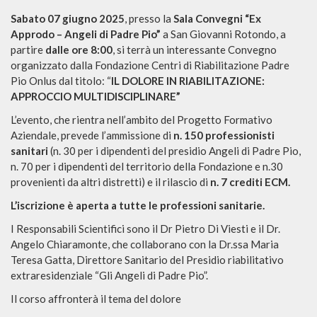
Sabato 07 giugno 2025
, presso la
Sala Convegni “Ex
Approdo – Angeli di Padre Pio”
a San Giovanni Rotondo, a
partire
dalle ore 8:00
, si terrà un interessante Convegno
organizzato dalla Fondazione Centri di Riabilitazione Padre
Pio Onlus dal titolo: “
IL DOLORE IN RIABILITAZIONE:
APPROCCIO MULTIDISCIPLINARE”
L’evento, che rientra nell’ambito del Progetto Formativo
Aziendale, prevede l’ammissione di
n. 150 professionisti
sanitari
(n. 30 per i dipendenti del presidio Angeli di Padre Pio,
n. 70 per i dipendenti del territorio della Fondazione e n.30
provenienti da altri distretti) e il rilascio di
n. 7 crediti ECM.
L’iscrizione è aperta a tutte le professioni sanitarie.
I Responsabili Scientifici sono il Dr Pietro Di Viesti e il Dr.
Angelo Chiaramonte, che collaborano con la Dr.ssa Maria
Teresa Gatta, Direttore Sanitario del Presidio riabilitativo
extraresidenziale “Gli Angeli di Padre Pio”.
Il corso affronterà il tema del dolore