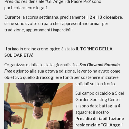
Presidio residenziale “Gli Angeli di Padre Pio” sono
particolarmente legati.
Durante la scorsa settimana, precisamente
il 2 e il 3 dicembre
,
se ne sono svolte un paio che rappresentano ormai, per
tradizione, appuntamenti imperdibili.
Il primo in ordine cronologico è stato
IL TORNEO DELLA
SOLIDARIETA’.
Organizzato dalla testata giornalistica
San Giovanni Rotondo
Free
e giunto alla sua ottava edizione, l’evento ha avuto come
obiettivo quello di raccogliere fondi per sostene
re iniziative
solidali sul territorio.
Sul campo di calcio a 5 del
Garden Sporting Center
si sono date battaglia 4
squadre: il nostro
Presidio di riabilitazione
residenziale
“Gli Angeli