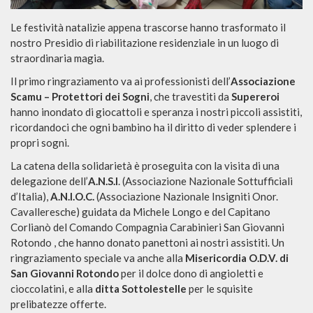
Le festività natalizie appena trascorse hanno trasformato il
nostro Presidio di riabilitazione residenziale in un luogo di
straordinaria magia.
Il primo ringraziamento va ai professionisti dell’
Associazione
Scamu – Protettori dei Sogni
, che travestiti da
Supereroi
hanno inondato di giocattoli e speranza i nostri piccoli assistiti,
ricordandoci che ogni bambino ha il diritto di veder splendere i
propri sogni.
La catena della solidarietà è proseguita con la visita di una
delegazione dell’
A.N.S.I
. (Associazione Nazionale Sottufficiali
d’Italia),
A.N.I.O.C.
(Associazione Nazionale Insigniti Onor.
Cavalleresche) guidata da Michele Longo e del Capitano
Corlianò del Comando Compagnia Carabinieri San Giovanni
Rotondo , che hanno donato panettoni ai nostri assistiti. Un
ringraziamento speciale va anche alla
Misericordia O.D.V. di
San Giovanni Rotondo
per il dolce dono di angioletti e
cioccolatini, e alla
ditta Sottolestelle
per le squisite
prelibatezze offerte.