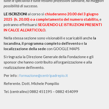
tutte le specialità e tutte restanti professioni sanitarie, ha maggiori
possibilità di successo.
LE ISCRIZIONI
al corso si
chiuderanno 20.00 del 3 giugno
2025 (h. 20.00) o a completamento del numero stabilito,
e
potranno effettuarsi
SEGUENDO LE ISTRUZIONI PRESENTI
IN CALCE ALL’ARTICOLO
.
Nella stessa sezione sono visionabili e scaricabili anche
la
locandina, il programma completo dell’evento
e
la
localizzazione della sede
con GOOGLE MAPS
Si ringrazia la Direzione Generale della Fondazione e gli
sponsor che hanno contribuito all’organizzazione e alla
realizzazione dell’evento.
Per info :
formazione@centripadrepio.it
Referente. Dott. Michele Pompilio
Tel. (centralino) 0882 451195 – 0882 454099