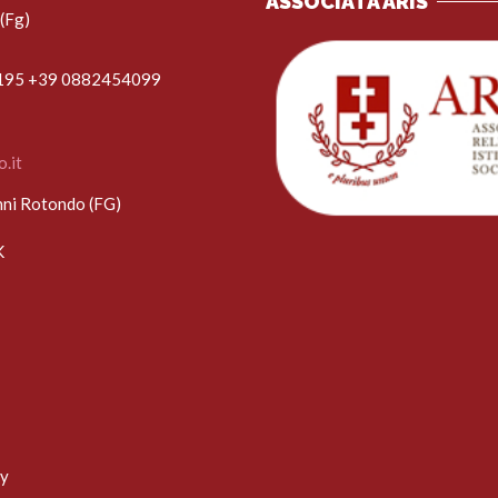
ASSOCIATA ARIS
(Fg)
1195 +39 0882454099
.it
nni Rotondo (FG)
K
by