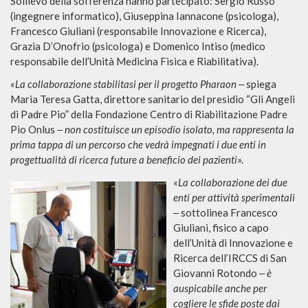
Sollievo della sofferenza hanno partecipato: Sergio Russo
(ingegnere informatico), Giuseppina Iannacone (psicologa),
Francesco Giuliani (responsabile Innovazione e Ricerca),
Grazia D’Onofrio (psicologa) e Domenico Intiso (medico
responsabile dell’Unità Medicina Fisica e Riabilitativa).
«
La collaborazione stabilitasi per il progetto Pharaon
‒ spiega
Maria Teresa Gatta, direttore sanitario del presidio “Gli Angeli
di Padre Pio” della Fondazione Centro di Riabilitazione Padre
Pio Onlus ‒
non costituisce un episodio isolato, ma rappresenta la
prima tappa di un percorso che vedrà impegnati i due enti in
progettualità di ricerca future a beneficio dei pazienti
».
«
La collaborazione dei due
enti per attività sperimentali
‒ sottolinea Francesco
Giuliani, fisico a capo
dell’Unità di Innovazione e
Ricerca dell’IRCCS di San
Giovanni Rotondo ‒
è
auspicabile anche per
cogliere le sfide poste dai