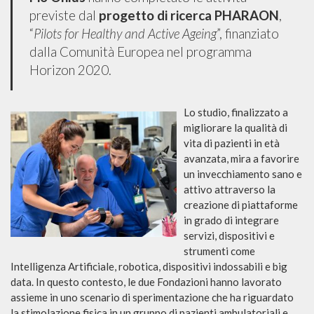
previste dal
progetto di ricerca PHARAON
,
“
Pilots for Healthy and Active Ageing
”, finanziato
dalla Comunità Europea nel programma
Horizon 2020.
Lo studio, finaliz
zato a
migliorare la qualità di
vita di pazienti in età
avanzata, mira a favorire
un invecchiamento sano e
attivo attraverso la
creazione di piattaforme
in grado di integrare
servizi, dispositivi e
strumenti come
Intelligenza Artificiale, robotica, dispositivi indossabili e big
data. In questo contesto, le due Fondazioni hanno lavorato
assieme in uno scenario di sperimentazione che ha riguardato
la stimolazione fisica in un gruppo di pazienti ambulatoriali e