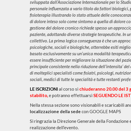
sviluppata dall’Associazione Internazionale per lo Studio
personale influenzata a vario titolo da fattori biologici, p
fisioterapia illustrando lo stato attuale delle conoscenz
di dolore inteso solo come sintomo a quella di dolore c
gestione del dolore cronico richiede spesso un approcci
paziente, adottando diverse strategie terapeutiche. In un
collettivo. La prima logica conseguenza è che un appro
psicologiche, sociali e biologiche, otterrebbe esiti migli
basato esclusivamente su un’unica modalità terapeutica
essere insufficiente per migliorare la situazione del pazie
principale consistente nella riduzione dell’intensita’ del d
di molteplici specialisti come fisiatri, psicologi, nutrizion
sociali, medici di tutte le specialità e tutte restanti prof
LE ISCRIZIONI
al corso si
chiuderanno 20.00 del 3 
stabilito,
e potranno effettuarsi
SEGUENDO LE IST
Nella stessa sezione sono visionabili e scaricabili a
localizzazione della sede
con GOOGLE MAPS
Si ringrazia la Direzione Generale della Fondazione e
realizzazione dell’evento.