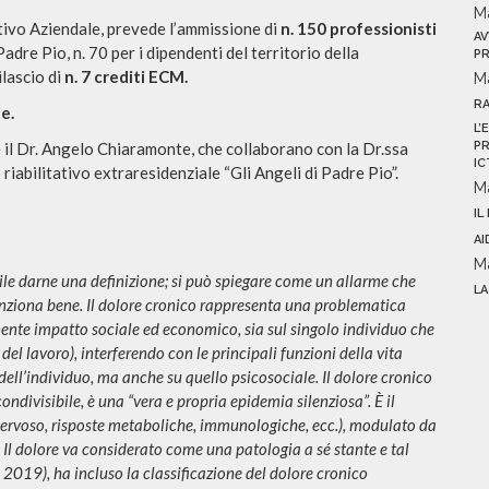
M
tivo Aziendale, prevede l’ammissione di
n. 150 professionisti
AV
Padre Pio, n. 70 per i dipendenti del territorio della
PR
ilascio di
n. 7 crediti ECM.
M
R
e.
L’
 e il Dr. Angelo Chiaramonte, che collaborano con la Dr.ssa
PR
IC
iabilitativo extraresidenziale “Gli Angeli di Padre Pio”.
M
IL
AI
M
cile darne una definizione; si può spiegare come un allarme che
LA
unziona bene. Il dolore cronico rappresenta una problematica
ente impatto sociale ed economico, sia sul singolo individuo che
del lavoro), interferendo con le principali funzioni della vita
ell’individuo, ma anche su quello psicosociale. Il dolore cronico
ondivisibile, è una “vera e propria epidemia silenziosa”. È il
 nervoso, risposte metaboliche, immunologiche, ecc.), modulato da
cc.). Il dolore va considerato come una patologia a sé stante e tal
, 2019), ha incluso la classificazione del dolore cronico