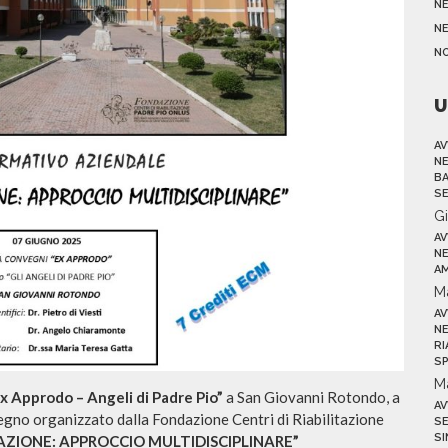
N
NE
N
U
AV
NE
BA
SE
G
AV
NE
AM
M
AV
NE
RI
SP
M
x Approdo – Angeli di Padre Pio”
a San Giovanni Rotondo, a
AV
vegno organizzato dalla Fondazione Centri di Riabilitazione
SE
SI
ITAZIONE: APPROCCIO MULTIDISCIPLINARE”