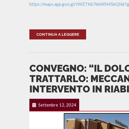
https://maps.app.goo.gl/tWZTKb7bkWSM5bQN6?g
CONTINUA A LEGGERE
CONVEGNO: “IL DOL
TRATTARLO: MECCANI
INTERVENTO IN RIAB
Settembre 12, 2024