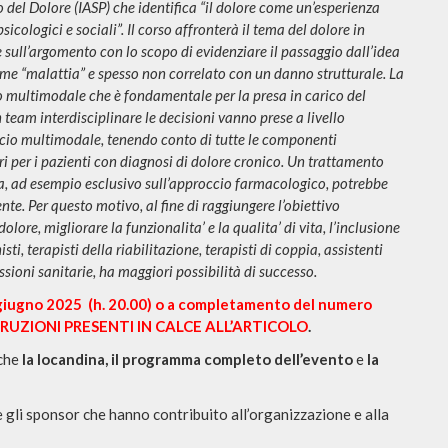
 del Dolore (IASP) che identifica “il dolore come un’esperienza
sicologici e sociali”. Il corso affronterà il tema del dolore in
e sull’argomento con lo scopo di evidenziare il passaggio dall’idea
ome “malattia” e spesso non correlato con un danno strutturale. La
o multimodale che è fondamentale per la presa in carico del
 team interdisciplinare le decisioni vanno prese a livello
ccio multimodale, tenendo conto di tutte le componenti
ori per i pazienti con diagnosi di dolore cronico. Un trattamento
, ad esempio esclusivo sull’approccio farmacologico, potrebbe
nte. Per questo motivo, al fine di raggiungere l’obiettivo
olore, migliorare la funzionalita’ e la qualita’ di vita, l’inclusione
isti, terapisti della riabilitazione, terapisti di coppia, assistenti
essioni sanitarie, ha maggiori possibilità di successo.
giugno 2025 (h. 20.00) o a completamento del numero
RUZIONI PRESENTI IN CALCE ALL’ARTICOLO
.
nche
la locandina, il programma completo dell’evento
e
la
 gli sponsor che hanno contribuito all’organizzazione e alla