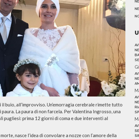
N
NE
N
U
AV
NE
BA
SE
G
AV
NE
AM
M
AV
NE
i il buio, all’improvviso. Un’emorragia cerebrale rimette tutto
RI
i paura. La paura di non farcela. Per Valentina Ingrosso, una
SP
li pugliesi: prima 12 giorni di coma e due interventi al
M
AV
SE
la morte, nasce l’idea di convolare a nozze con l’amore della
SI