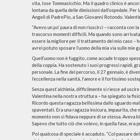
vita, Iose Tommasicchio. Ma il quadro clinico è ancora 
lontana da quella delle dimissioni dall’ospedale. Per 
Angeli di
PadrePio
, a San Giovanni Rotondo. Valentina
“Avevo un po’ paura di non riuscirci – racconta con la
trascorso momenti difficili. Ma quando sono arrivat
essere la migliore per il trattamento del mio caso – 
avrei potuto sposare l’uomo della mia via sulle mie g
Quell’uomo non è fuggito, come accade troppo spess
della coppia. Ha sostenuto i suoi progressi rapidi, gr
personale. La fine del percorso, il 27 gennaio, è diven
l’eccellenza nella
sanità
, l’amore e il fortissimo sost
Senza quest’alchimia, difficilmente si riesce ad uscir
Valentina nella nostra struttura – ha spiegato la fisi
Ricordo questa ragazza bellissima dallo sguardo malin
spaventati. Era una ragazza insicura, impaurita, che no
momento non si fidava neppure di se stessa. Aveva b
Sapevo che tutto ciò che volevo, in quella fase, era p
Poi qualcosa di speciale è accaduto. “Col passare de