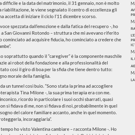
difficile e la data del
matrimonio
, il 31 gennaio, non è molto
M
la
riabilitazione
, le viene segnalato il centro di eccellenza gli
AV
PR
 accetta di iniziare il ciclo l’11 dicembre scorso.
M
 voce spezzata dall’emozione e dalla fatica del recupero -, ho
R
a a San Giovanni Rotondo – struttura che mi avevano riferito
L’
ho cominciato ad acquisire fiducia, ho cominciato a credere che
PR
IC
ambe”.
M
o soprattutto quando il “
caregiver
” è la componente maschile
IL
azie ai
robot
della fondazione e alla professionalità del
AI
tato così il giro di boa per la sfida che tiene dentro tutto:
M
egno morale della famiglia.
LA
e da un tunnel così buio. “Sono stata la prima ad accogliere
oterapista Tina Milone -, la sua prima
terapia
era con me.
conico, ricordo in particolare i suoi occhi sbarrati, quasi
n si fidava di me, non si fidava di noi, probabilmente in quel
isogno del calore familiare accanto, anche in quel momento.
roteggerla, incoraggiarla”.
l tempo ho visto Valentina cambiare – racconta Milone -. Ho