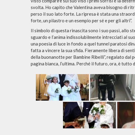
visto comparire sul suo viso i primi sorrisi e la determi
svolta. Ho capito che Valentina aveva bisogno di rit
perso il suo lato forte. La ripresa è stata una strao
forte, un pilastro e un esempio per sé e per gli altri”.
Il simbolo di questa rinascita sono i suo passi, allo st
sguardo e l’anima indissolubilmente intrecciati al suo
una poesia di luce in fondo a quel tunnel paratosi dina
fatta a vincere la sua sfida. Fieramente libera di senti
della buonanotte per Bambine Ribelli”, regalato dal p
pagina bianca, l’ultima. Perché il futuro, ora, è tutto 