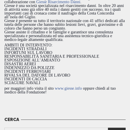
collaborazione con
Giesse Risarcimento Danni
.
Giesse è una società specializzata nel risarcimento danni. In oltre 20 anni
di attività sono già oltre 40 mila i danni gestiti con successo, tra i quali
importanti casi di cronaca come il naufragio della Costa Concordia
all’isola del Giglio.
Giesse è presente su tutto il territorio nazionale con 41 uffici dedicati alla
tutela delle persone che hanno subìto lesioni liev
i, gravi, gravissime e di
coloro che hanno perso un congiunto.
Giesse assiste il cittadino e le famiglie e garantisce una consulenza
specializzata e personalizzata ed una assistenza tecnico-giuridica e
medico-legale altamente qualificata.
AMBITI DI INTERVENTO:
INCIDENTI STRADALI
INFORTUNI SUL LAVORO
RESPONSABILITÀ SANITARIA E PROFESSIONALE
ESPOSIZIONE ALL’AMIANTO
DISASTRI AEREI
INDENNIZZO DA POLIZZE
INCIDENTI FERROVIARI
RIVALSA DEL DATORE DI LAVORO
INCIDENTI DI CACCIA
SCIAGURE NAVALI
per maggiori info visita il sito
www.giesse.info
oppure chiedi al tuo
medico della Fondazione!
CERCA