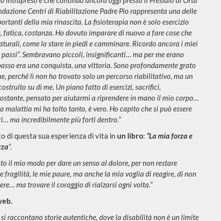
o intrapreso e che con
tinuo a
ncora oggi presso il Presidio di O
rta
dazione Centri di Riabilitazione Padre Pio rappresenta una delle
ortanti della mia rinascita. La fisioterapia non è solo esercizio
re, fatica, costanza. Ho dovuto imparare di nuovo a fare cose che
turali, come lo stare in piedi e camminare. Ricordo ancora i miei
 passi”. Sembravano piccoli, insignificanti… ma per me erano
passo era una conquista, una vittoria. Sono profondamente grato
e, perché lì non ho trovato solo un percorso riabilitativo, ma un
ostruito su di me. Un piano fatto di esercizi, sacrifici,
ostante, pensato per aiutarmi a riprendere in mano il mio corpo…
 La malattia m
i ha tolto tanto, è vero. Ho capito che si può essere
ri… ma incredibilmente più forti dentro.”
to di questa sua esperienza di vita in
un libro
:
“La mia forza e
zza
”.
ato il mio modo per dare un senso al dolore, per non restare
fragilità, le mie paure, ma anche la mia voglia di reagire, di non
ere… ma trovare il coraggio di rialzarsi ogni volta.”
web.
i raccontano storie autentiche, dove la disabilità non è un limite