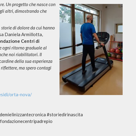
re. Un
progetto che nasce con
li altri, dimostrando che
 storie di dolore da cui hanno
a Daniela Armillotta,
ondazione Centri di
e ogni ritorno graduale al
he noi riabilitatori. Il
l cardine della sua esperienza
 riflettere, ma spero contagi
esidi/orta-nova/
emielinizzantecronica #storiedirinascita
#fondazionecentripadrepio