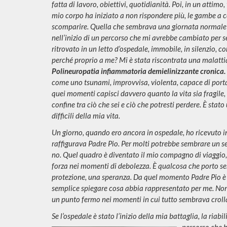
fatta di lavoro, obiettivi, quotidianità. Poi, in un attimo, 
mio corpo ha iniziato a non rispondere più, le gambe a ce
scomparire. Quella che sembrava una giornata normale 
nell’inizio di un percorso che mi avrebbe cambiato per 
ritrovato in un letto d’ospedale, immobile, in silenzio,
perché proprio a me? Mi è stata riscontr
ata una malattia
Polineuropatia infiammatoria demielinizzante cronica.
come uno tsunami, improvvisa,
violenta, capace di porta
quei momenti capisci davvero quanto la vita sia fragile, q
confine tra ciò che sei e ciò che potresti perdere. È stato
difficili della mia vita.
Un giorno, quando ero ancora in ospedale, ho ricevuto i
raffigurava Padre Pio. Per molti potrebbe sembrare un s
no. Quel quadro è diventato il mio compagno di viaggio, i
forza nei momenti di debolezza. È qualcosa che porto s
protezione, una speranza. Da quel momento Padre Pio è s
semplice spiegare cosa abbia rappresentato per me. Non 
un punto fermo nei m
o
men
ti in cui tutto sembra
va croll
Se l’ospedale è stato l’inizio della mia battaglia, la riabi