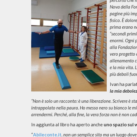
percorso che h
Nova della Fon
pagine più imp
fisico. È dolo
prima erano na
“secondi primi
enormi. Ogni 
alla Fondazion
vero progetto c
allenamento c
e la mia vita.
più deboli fuo
Ivan ha parla
la mia debole
“Non è solo un racconto: è una liberazione. Scrivere è st
intrappolato nella paura. Ho messo nero su bianco le mie 
arrendermi. Perché, alla fine, la vera forza non è non cad
In aggiunta al libro ha aperto anche
uno spazio sul 
“
Abileconte.it
.
non un semplice sito ma un luogo dove s