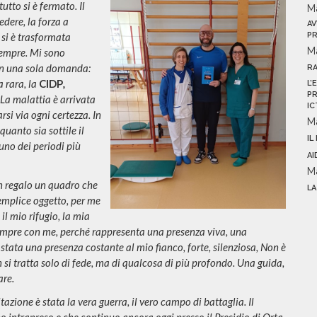
tutto si è fermato. Il
M
dere, la forza a
AV
PR
si è trasformata
M
sempre. Mi sono
 con una sola domanda:
R
 rara, la
CIDP
,
L’
PR
La malattia è arrivata
IC
rsi via ogni certez
za. In
M
uanto sia sottile il
IL
 uno dei periodi più
AI
M
n regalo un quadro che
LA
emplice oggetto, per me
l mio rifugio, la mia
empre con me, perché rappresenta una presenza viva, una
tata una presenza costante al mio fianco, forte, silenziosa, Non è
si tratta solo di fede, ma di qualcosa di più profondo. Una guida,
are.
litazione è stata la vera guerra, il vero campo di battaglia. Il