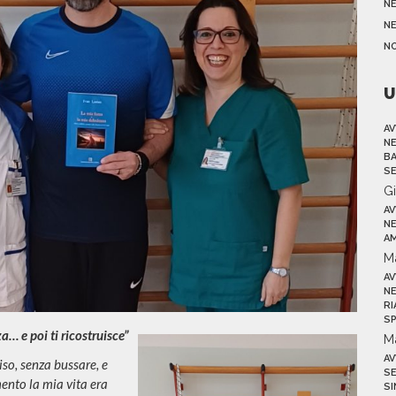
N
NE
N
U
AV
NE
BA
SE
G
AV
NE
AM
M
AV
NE
RI
SP
a… e poi ti ricostruisce”
M
AV
iso, senza bussare, e
SE
ento la mia vita era
SI