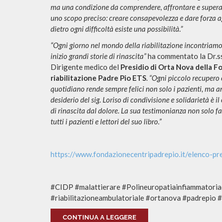
ma una condizione da comprendere, affrontare e supera
uno scopo preciso: creare consapevolezza e dare forza ag
dietro ogni difficoltà esiste una possibilità.”
“Ogni giorno nel mondo della riabilitazione incontriamo
inizio grandi storie di rinascita”
ha commentato la Dr.ss
Dirigente medico del
Presidio di Orta Nova della F
riabilitazione Padre Pio ETS
.
“Ogni piccolo recupero 
quotidiano rende sempre felici non solo i pazienti, ma anc
desiderio del sig. Loriso di condivisione e solidarietà è i
di rinascita dal dolore. La sua testimonianza non solo fa
tutti i pazienti e lettori del suo libro.”
https://www.fondazionecentripadrepio.it/elenco-pr
#CIDP #malattierare #Polineuropatiainfiammatoriad
#riabilitazioneambulatoriale #ortanova #padrepio 
CONTINUA A LEGGERE