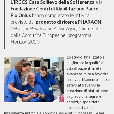
L’IRCCS Casa Sollievo della Sofferenza
e la
Fondazione Centri di Riabilitazione Padre
Pio Onlus
hanno completato le attività
previste dal
progetto di ricerca PHARAON
,
“
Pilots for Healthy and Active Ageing
”, finanziato
dalla Comunità Europea nel programma
Horizon 2020.
Lo studio, finaliz
zato a
migliorare la qualità di
vita di pazienti in età
avanzata, mira a favorire
un invecchiamento sano e
attivo attraverso la
creazione di piattaforme
in grado di integrare
servizi, dispositivi e
strumenti come
Intelligenza Artificiale, robotica, dispositivi indossabili e big