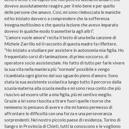
dovevo assolutamente reagire, per il mio bene e per quello
delle persone che amavo. Così, mi sono rimboccata le maniche
ed ho iniziato davvero a comprendere che la sofferenza
insegna moltissimo e che questa lezione che avevo imparato
dovevo in qualche modo trasmetterla agli altri”.
“L’amore vuole amore” recita il testo di una bella canzone di
Michele Zarrillo ed il racconto di questa madre fa riflettere.
“Ho iniziato a studiare per assistere in autonomia mia figlia. Ho
frequentato corsi di rianimazione, di primo soccorso, di
operatore socio assistenziale. Ho fatto di tutto per farle vivere
la sua vita nella maniera più “normale” possibile e vengo
ricambiata ogni giorno dal suo sguardo pieno d’amore. Sono
stata la sua assistente scolastica lungo tutto il percorso dalla
scuola materna alla scuola media e mi sono resa conto che più
riuscivo ad essere utile a mia figlia, più mi sentivo meglio.
Grazie a lei sono riuscita a tirare fuori quelle risorse che
nemmeno io pensavo di avere e che mi hanno permesso di
affrontare le difficoltà con una forza e una perseveranza
sorprendenti. Nel nostro piccolo paese di residenza, Torino di
Sangro in Provincia di Chieti, tutti la conoscono e le vogliono