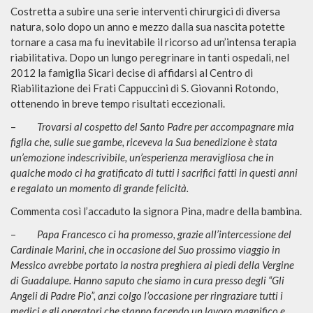
Costretta a subire una serie interventi chirurgici di diversa
natura, solo dopo un anno e mezzo dalla sua nascita potette
tornare a casa ma fu inevitabile il ricorso ad un’intensa terapia
riabilitativa. Dopo un lungo peregrinare in tanti ospedali, nel
2012 la famiglia Sicari decise di affidarsi al Centro di
Riabilitazione dei Frati Cappuccini di S. Giovanni Rotondo,
ottenendo in breve tempo risultati eccezionali.
–
Trovarsi al cospetto del Santo Padre per accompagnare mia
figlia che, sulle sue gambe, riceveva la Sua benedizione è stata
un’emozione indescrivibile, un’esperienza meravigliosa che in
qualche modo ci ha gratificato di tutti i sacrifici fatti in questi anni
e regalato un momento di grande felicità.
Commenta così l’accaduto la signora Pina, madre della bambina.
–
Papa Francesco ci ha promesso, grazie all’intercessione del
Cardinale Marini, che in occasione del Suo prossimo viaggio in
Messico avrebbe portato la nostra preghiera ai piedi della Vergine
di Guadalupe. Hanno saputo che siamo in cura presso degli “Gli
Angeli di Padre Pio”, anzi colgo l’occasione per ringraziare tutti i
medici e gli operatori che stanno facendo un lavoro magnifico e