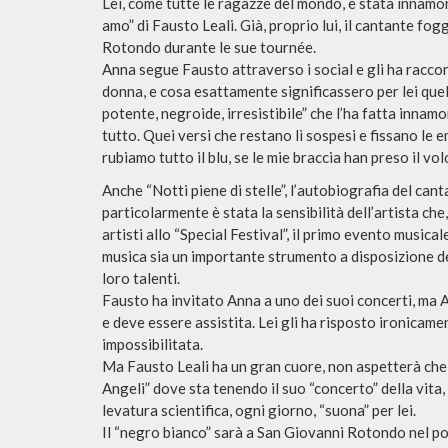
Lei, come tutte le ragazze del mondo, è stata innamor
amo” di Fausto Leali. Già, proprio lui, il cantante f
Rotondo durante le sue tournée.
Anna segue Fausto attraverso i social e gli ha racconta
donna, e cosa esattamente significassero per lei que
potente, negroide, irresistibile” che l’ha fatta inna
tutto. Quei versi che restano lì sospesi e fissano le 
rubiamo tutto il blu, se le mie braccia han preso il vo
Anche “Notti piene di stelle”, l’autobiografia del can
particolarmente è stata la sensibilità dell’artista ch
artisti allo “Special Festival”, il primo evento musica
musica sia un importante strumento a disposizione dei
loro talenti.
Fausto ha invitato Anna a uno dei suoi concerti, ma 
e deve essere assistita. Lei gli ha risposto ironicame
impossibilitata.
Ma Fausto Leali ha un gran cuore, non aspetterà che 
Angeli” dove sta tenendo il suo “concerto” della vita,
levatura scientifica, ogni giorno, “suona” per lei.
Il “negro bianco” sarà a San Giovanni Rotondo nel p