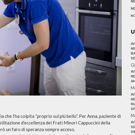
N
NE
N
U
AV
NE
BA
SE
G
AV
NE
AM
M
AV
NE
RI
SP
M
che l’ha colpita “proprio sul più bello”. Per Anna, paziente di
abilitazione d’eccellenza dei Frati Minori Cappuccini della
AV
SE
però un faro di speranza sempre acceso.
SI