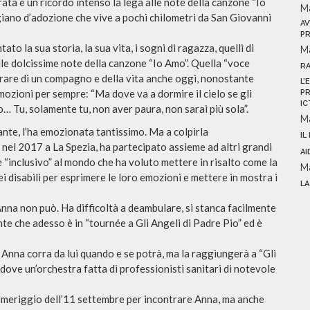
ata e un ricordo intenso la lega alle note della canzone “Io
M
oggiano d’adozione che vive a pochi chilometri da San Giovanni
AV
PR
to la sua storia, la sua vita, i sogni di ragazza, quelli di
M
lle dolcissime note della canzone “Io Amo”. Quella “voce
R
morare di un compagno e della vita anche oggi, nonostante
L’
emozioni per sempre: “Ma dove va a dormire il cielo se gli
PR
IC
lo… Tu, solamente tu, non aver paura, non sarai più sola”.
M
tante, l’ha emozionata tantissimo. Ma a colpirla
IL
e, nel 2017 a La Spezia, ha partecipato assieme ad altri grandi
AI
le “inclusivo” al mondo che ha voluto mettere in risalto come la
M
 disabili per esprimere le loro emozioni e mettere in mostra i
LA
Anna non può. Ha difficoltà a deambulare, si stanca facilmente
nte che adesso è in “tournée a Gli Angeli di Padre Pio” ed è
Anna corra da lui quando e se potrà, ma la raggiungerà a “Gli
 dove un’orchestra fatta di professionisti sanitari di notevole
omeriggio dell’11 settembre per incontrare Anna, ma anche