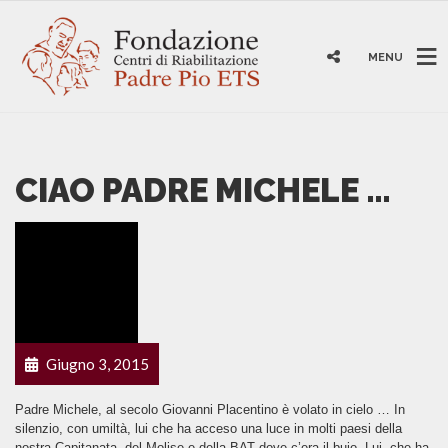
MENU
CIAO PADRE MICHELE …
Giugno 3, 2015
Padre Michele, al secolo Giovanni Placentino è volato in cielo … In
silenzio, con umiltà, lui che ha acceso una luce in molti paesi della
nostra Capitanata, del Molise e della BAT dove c’era il buio. Lui, che ha