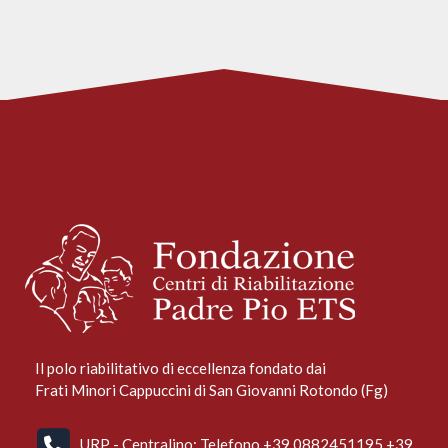
Il polo riabilitativo di eccellenza fondato dai
Frati Minori Cappuccini di San Giovanni Rotondo (Fg)
URP - Centralino: Telefono +39 0882451195 +39